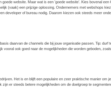
en goede website. Maar wat is een 'goede website'. Kies bovenal een C
s namelijk (vaak) een prijzige oplossing. Ondernemers met webshops
en developer of bureau nodig. Daarom kiezen ook steeds meer ondern
asis daarvan de channels die bij jouw organisatie passen. Tip: durf te
kijk vooral ook goed naar de mogelijkheden die worden geboden, zoals 
rijven. Het is en blijft een populaire en zeer praktische manier om j
 Ook zijn er steeds betere mogelijkheden om de doelgroep te segmente