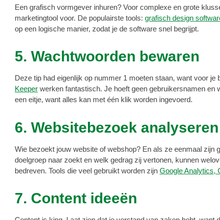
Een grafisch vormgever inhuren? Voor complexe en grote klussen is
marketingtool voor. De populairste tools:
grafisch design softwar
op een logische manier, zodat je de software snel begrijpt.
5. Wachtwoorden bewaren
Deze tip had eigenlijk op nummer 1 moeten staan, want voor je b
Keeper
werken fantastisch. Je hoeft geen gebruikersnamen en wa
een eitje, want alles kan met één klik worden ingevoerd.
6. Websitebezoek analyseren
Wie bezoekt jouw website of webshop? En als ze eenmaal zijn ge
doelgroep naar zoekt en welk gedrag zij vertonen, kunnen wel
bedreven. Tools die veel gebruikt worden zijn
Google Analytics,
7. Content ideeën
Content is king. Laat zien dat je verstand van zaken hebt, want