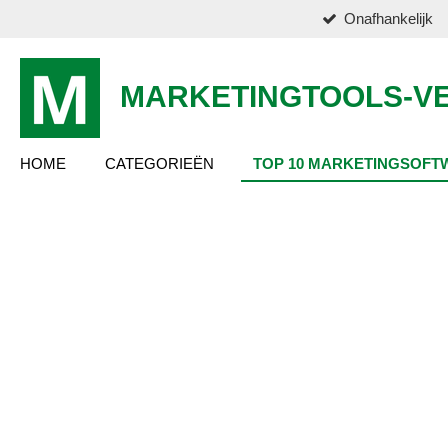
Onafhankelijk
Ga
direct
naar
de
MARKETINGTOOLS-VE
hoofdinhoud
HOME
CATEGORIEËN
TOP 10 MARKETINGSOFT