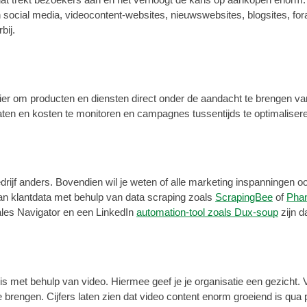
social media, videocontent-websites, nieuwswebsites, blogsites, for
bij.
ier om producten en diensten direct onder de aandacht te brengen van 
ultaten en kosten te monitoren en campagnes tussentijds te optimaliser
edrijf anders. Bovendien wil je weten of alle marketing inspanningen o
an klantdata met behulp van data scraping zoals
ScrapingBee
of
Pha
ales Navigator en een LinkedIn
automation-tool zoals Dux-soup
zijn 
s met behulp van video. Hiermee geef je je organisatie een gezicht.
e brengen. Cijfers laten zien dat video content enorm groeiend is qua p