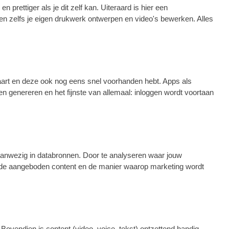
prettiger als je dit zelf kan. Uiteraard is hier een
n zelfs je eigen drukwerk ontwerpen en video's bewerken. Alles
waart en deze ook nog eens snel voorhanden hebt. Apps als
 genereren en het fijnste van allemaal: inloggen wordt voortaan
 aanwezig in databronnen. Door te analyseren waar jouw
 de aangeboden content en de manier waarop marketing wordt
Bovendien is content (video, voice, tekst) ontzettend handig