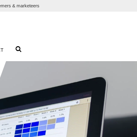
emers & marketeers
CT