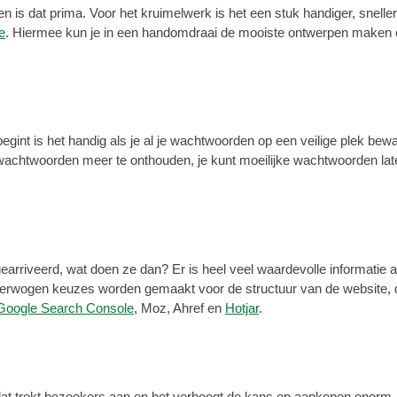
 dat prima. Voor het kruimelwerk is het een stuk handiger, sneller en 
e
. Hiermee kun je in een handomdraai de mooiste ontwerpen maken e
egint is het handig als je al je wachtwoorden op een veilige plek be
chtwoorden meer te onthouden, je kunt moeilijke wachtwoorden laten
arriveerd, wat doen ze dan? Er is heel veel waardevolle informatie
overwogen keuzes worden gemaakt voor de structuur van de website,
 Google Search Console
, Moz, Ahref en
Hotjar
.
 dat trekt bezoekers aan en het verhoogt de kans op aankopen enorm. 