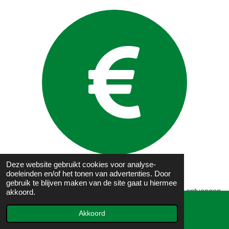
Deze website gebruikt cookies voor analyse-
Transactie software
doeleinden en/of het tonen van advertenties. Door
gebruik te blijven maken van de site gaat u hiermee
Software om transacties te voltooien en betalingen te ontvangen
akkoord.
voor jouw diensten en producten.
Akkoord
E-mailadres
Bekijk alle transactie tools