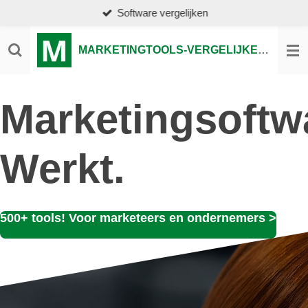
Software vergelijken
Ga
direct
naar
MARKETINGTOOLS-VERGELIJKEN.NL
de
hoofdinhoud
Marketingsoftw
Werkt.
500+ tools! Voor marketeers en ondernemers >