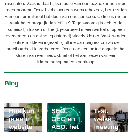
resultaten. Vaak is daarbij een actie van een bezoeker een mooi
meetmoment. Denk hierbij aan een websitebezoek, het invullen
van een formulier of het doen van een aankoop. Online is meten
vaak beter mogelijk dan 'offline'. Tegenwoordig is echter de
scheidslijn tussen offline (bijvoorbeeld in een winkel of op een
evenement) en online (op internet) steeds kleiner. Vaak worden
online middelen ingezet bij offline campagnes om zo de
meetbaarheid te verbeteren. Denk aan een online enquete, het
sturen van een nieuwsbrief of het aanbieden van een
lidmaatschap na een aankoop.
Blog
Hoe kun
SEO,
Test:
je een
GEO en
welke
website
AEO: het
meeting