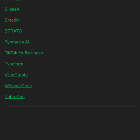
SlidesAI
Smodin
STRATO
Synthesia AI
TikTok for Business
Typeform
VistaCreate
WebinarGeek
Zoho One