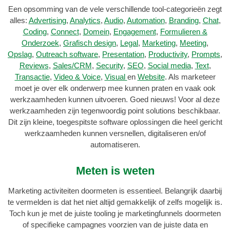
Een opsomming van de vele verschillende tool-categorieën zegt
alles:
Advertising
,
Analytics
,
Audio
,
Automation
,
Branding
,
Chat
,
Coding
,
Connect
,
Domein
,
Engagement
,
Formulieren &
Onderzoek
,
Grafisch design
,
Legal
,
Marketing
,
Meeting
,
Opslag
,
Outreach software
,
Presentation
,
Productivity
,
Prompts
,
Reviews
,
Sales/CRM
,
Security
,
SEO
,
Social media
,
Text
,
Transactie
,
Video & Voice
,
Visual
en
Website
. Als marketeer
moet je over elk onderwerp mee kunnen praten en vaak ook
werkzaamheden kunnen uitvoeren. Goed nieuws! Voor al deze
werkzaamheden zijn tegenwoordig point solutions beschikbaar.
Dit zijn kleine, toegespitste software oplossingen die heel gericht
werkzaamheden kunnen versnellen, digitaliseren en/of
automatiseren.
Meten is weten
Marketing activiteiten doormeten is essentieel. Belangrijk daarbij
te vermelden is dat het niet altijd gemakkelijk of zelfs mogelijk is.
Toch kun je met de juiste tooling je marketingfunnels doormeten
of specifieke campagnes voorzien van de juiste data en