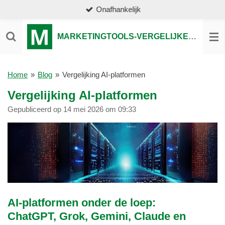
Onafhankelijk
Ga
direct
naar
MARKETINGTOOLS-VERGELIJKEN.NL
de
hoofdinhoud
Home
»
Blog
»
Vergelijking AI-platformen
Vergelijking AI-platformen
Gepubliceerd op 14 mei 2026 om 09:33
AI-platformen onder de loep:
ChatGPT, Grok, Gemini, Claude en