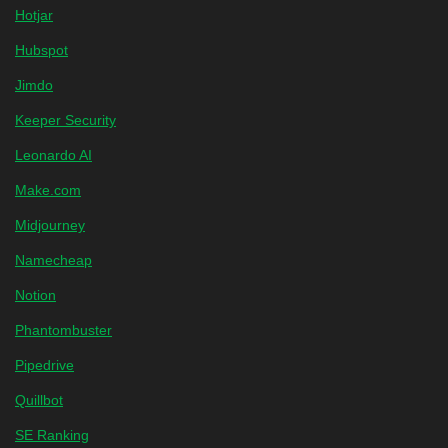
Hotjar
Hubspot
Jimdo
Keeper Security
Leonardo AI
Make.com
Midjourney
Namecheap
Notion
Phantombuster
Pipedrive
Quillbot
SE Ranking