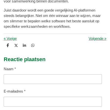
voor samenwerking binnen documenten.
Juist daardoor wordt een goede vergelijking AI-platformen
steeds belangrijker. Niet om één winnaar aan te wijzen, maar
om slimmer te bepalen welke software het beste aansluit op
specifieke werkzaamheden en workflows.
«
Vorige
Volgende
»
D
D
S
D
e
e
h
e
l
e
a
l
e
l
r
e
Reactie plaatsen
n
e
n
Naam *
E-mailadres *