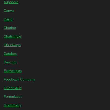
Auphonic
Canva
Carrd
Chatbot
Chatsimple
Cloudways
Databox
Descript
Extract.pics
Feedback Company
FluentCRM
Formulabot
Grammarly