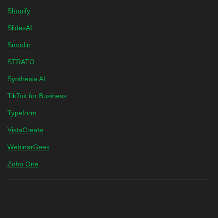
Shopify
SlidesAI
Smodin
STRATO
Synthesia AI
TikTok for Business
Typeform
VistaCreate
WebinarGeek
Zoho One