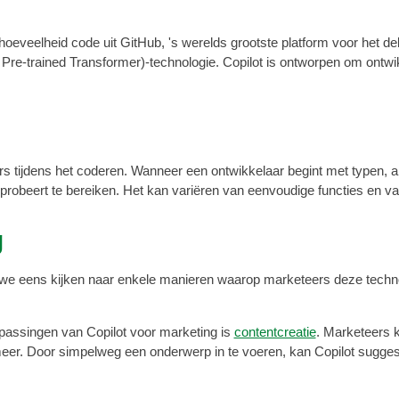
 hoeveelheid code uit GitHub, 's werelds grootste platform voor het 
e-trained Transformer)-technologie. Copilot is ontworpen om ontwikk
s tijdens het coderen. Wanneer een ontwikkelaar begint met typen, a
robeert te bereiken. Het kan variëren van eenvoudige functies en var
g
en we eens kijken naar enkele manieren waarop marketeers deze techn
passingen van Copilot voor marketing is
contentcreatie
. Marketeers 
er. Door simpelweg een onderwerp in te voeren, kan Copilot suggesti