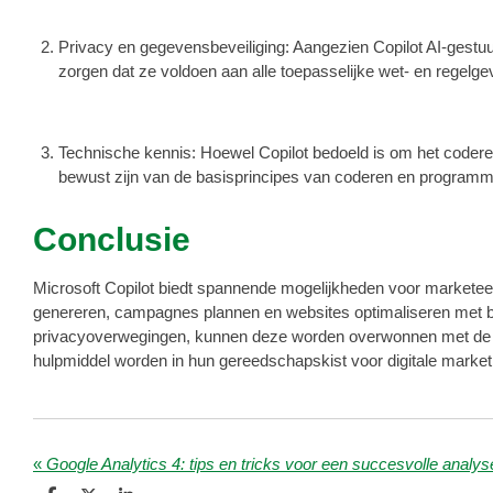
Privacy en gegevensbeveiliging: Aangezien Copilot AI-gestuur
zorgen dat ze voldoen aan alle toepasselijke wet- en regelg
Technische kennis: Hoewel Copilot bedoeld is om het codere
bewust zijn van de basisprincipes van coderen en programmer
Conclusie
Microsoft Copilot biedt spannende mogelijkheden voor marketee
genereren, campagnes plannen en websites optimaliseren met behu
privacyoverwegingen, kunnen deze worden overwonnen met de jui
hulpmiddel worden in hun gereedschapskist voor digitale market
«
Google Analytics 4: tips en tricks voor een succesvolle analy