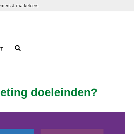
emers & marketeers
T
keting doeleinden?