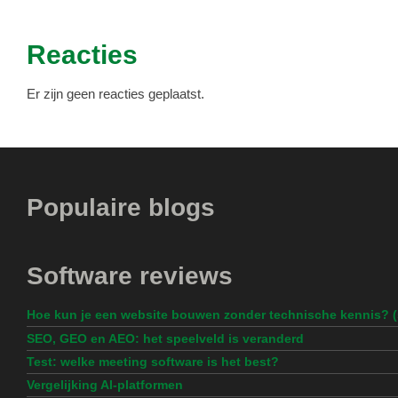
Reacties
Er zijn geen reacties geplaatst.
Populaire blogs
Software reviews
Hoe kun je een website bouwen zonder technische kennis? 
SEO, GEO en AEO: het speelveld is veranderd
Test: welke meeting software is het best?
Vergelijking AI-platformen