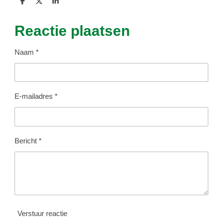
D
D
S
e
e
h
l
e
a
e
l
r
Reactie plaatsen
n
e
Naam *
E-mailadres *
Bericht *
Verstuur reactie