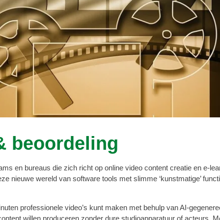
& beoordeling
ms en bureaus die zich richt op online video content creatie en e-lea
 In deze nieuwe wereld van software tools met slimme ‘kunstmatige’ funct
inuten professionele video’s kunt maken met behulp van AI-gegenereer
ocontent willen produceren zonder dure studioapparatuur of acteurs.