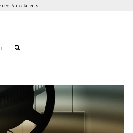
emers & marketeers
T