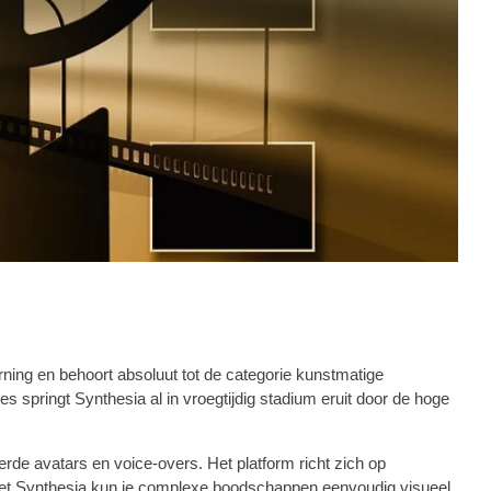
rning en behoort absoluut tot de categorie kunstmatige
ies springt Synthesia al in vroegtijdig stadium eruit door de hoge
de avatars en voice-overs. Het platform richt zich op
 Met Synthesia kun je complexe boodschappen eenvoudig visueel