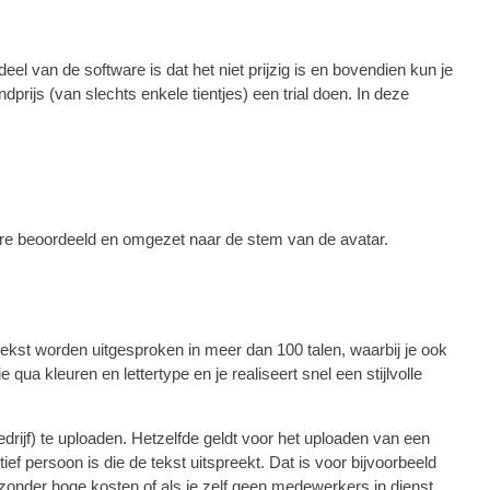
l van de software is dat het niet prijzig is en bovendien kun je
js (van slechts enkele tientjes) een trial doen. In deze
tware beoordeeld en omgezet naar de stem van de avatar.
kst worden uitgesproken in meer dan 100 talen, waarbij je ook
ua kleuren en lettertype en je realiseert snel een stijlvolle
rijf) te uploaden. Hetzelfde geldt voor het uploaden van een
tief persoon is die de tekst uitspreekt. Dat is voor bijvoorbeeld
 zonder hoge kosten of als je zelf geen medewerkers in dienst