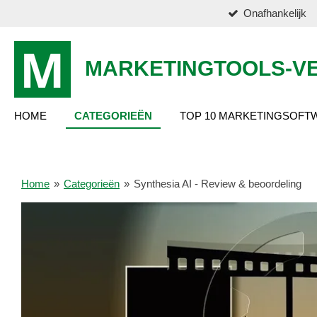
Onafhankelijk
Ga
direct
naar
de
MARKETINGTOOLS-VE
hoofdinhoud
HOME
CATEGORIEËN
TOP 10 MARKETINGSOFT
Home
»
Categorieën
»
Synthesia AI - Review & beoordeling