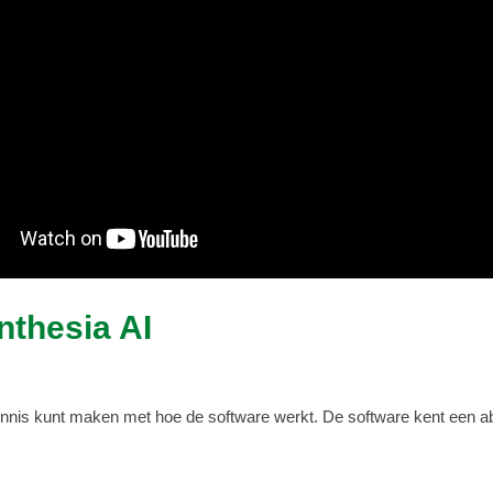
nthesia AI
nnis kunt maken met hoe de software werkt. De software kent een abo