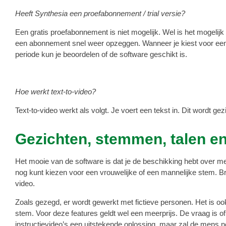
Heeft Synthesia een proefabonnement / trial versie?
Een gratis proefabonnement is niet mogelijk. Wel is het mogelijk
een abonnement snel weer opzeggen. Wanneer je kiest voor een m
periode kun je beoordelen of de software geschikt is.
Hoe werkt text-to-video?
Text-to-video werkt als volgt. Je voert een tekst in. Dit wordt 
Gezichten, stemmen, talen en 
Het mooie van de software is dat je de beschikking hebt over m
nog kunt kiezen voor een vrouwelijke of een mannelijke stem. Bren
video.
Zoals gezegd, er wordt gewerkt met fictieve personen. Het is oo
stem. Voor deze features geldt wel een meerprijs. De vraag is of je
instructievideo’s een uitstekende oplossing, maar zal de mens no