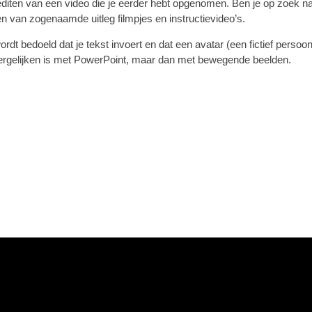
t editen van een video die je eerder hebt opgenomen. Ben je op zoek n
en van zogenaamde uitleg filmpjes en instructievideo’s.
t bedoeld dat je tekst invoert en dat een avatar (een fictief persoon
ergelijken is met PowerPoint, maar dan met bewegende beelden.