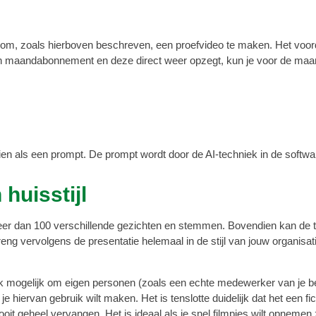
 om, zoals hierboven beschreven, een proefvideo te maken. Het voordee
aandabonnement en deze direct weer opzegt, kun je voor de maandpri
gezien als een prompt. De prompt wordt door de AI-techniek in de sof
huisstijl
eer dan 100 verschillende gezichten en stemmen. Bovendien kan de te
g vervolgens de presentatie helemaal in de stijl van jouw organisatie q
k mogelijk om eigen personen (zoals een echte medewerker van je bed
 hiervan gebruik wilt maken. Het is tenslotte duidelijk dat het een fic
oit geheel vervangen. Het is ideaal als je snel filmpjes wilt opnemen