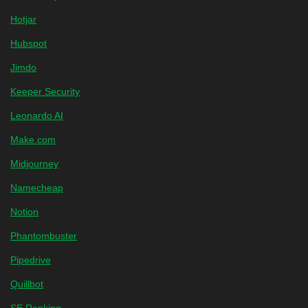
Hotjar
Hubspot
Jimdo
Keeper Security
Leonardo AI
Make.com
Midjourney
Namecheap
Notion
Phantombuster
Pipedrive
Quillbot