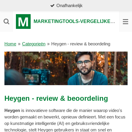
Onafhankelijk
Ga
direct
naar
MARKETINGTOOLS-VERGELIJKEN.NL
de
hoofdinhoud
Home
»
Categorieën
»
Heygen - review & beoordeling
Heygen - review & beoordeling
Heygen
is innovatieve software die de manier waarop video's
worden gemaakt en bewerkt, opnieuw definieert. Met een focus
op kunstmatige intelligentie (AI) en gebruiksvriendelijke
technologie, stelt Heygen gebruikers in staat om snel en