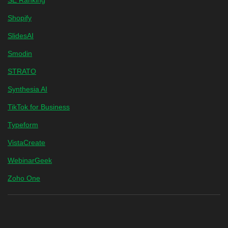
SE Ranking
Shopify
SlidesAI
Smodin
STRATO
Synthesia AI
TikTok for Business
Typeform
VistaCreate
WebinarGeek
Zoho One