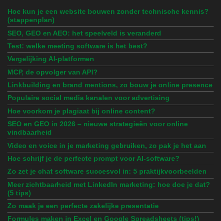
Hoe kun je een website bouwen zonder technische kennis?
(stappenplan)
SEO, GEO en AEO: het speelveld is veranderd
Test: welke meeting software is het best?
Vergelijking AI-platformen
MCP, de opvolger van API?
Linkbuilding en brand mentions, zo bouw je online presence
Populaire social media kanalen voor advertising
Hoe voorkom je plagiaat bij online content?
SEO en GEO in 2026 – nieuwe strategieën voor online
vindbaarheid
Video en voice in je marketing gebruiken, zo pak je het aan
Hoe schrijf je de perfecte prompt voor AI-software?
Zo zet je chat software succesvol in: 5 praktijkvoorbeelden
Meer zichtbaarheid met LinkedIn marketing: hoe doe je dat?
(5 tips)
Zo maak je een perfecte zakelijke presentatie
Formules maken in Excel en Google Spreadsheets (tips!)