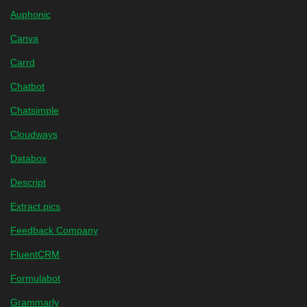
Auphonic
Canva
Carrd
Chatbot
Chatsimple
Cloudways
Databox
Descript
Extract.pics
Feedback Company
FluentCRM
Formulabot
Grammarly