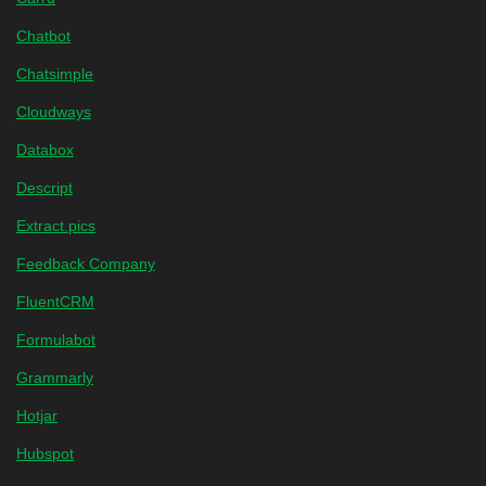
Chatbot
Chatsimple
Cloudways
Databox
Descript
Extract.pics
Feedback Company
FluentCRM
Formulabot
Grammarly
Hotjar
Hubspot