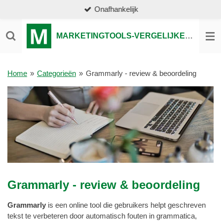
Onafhankelijk
Ga
direct
naar
MARKETINGTOOLS-VERGELIJKEN.NL
de
hoofdinhoud
Home
»
Categorieën
»
Grammarly - review & beoordeling
Grammarly - review & beoordeling
Grammarly
is een online tool die gebruikers helpt geschreven
tekst te verbeteren door automatisch fouten in grammatica,