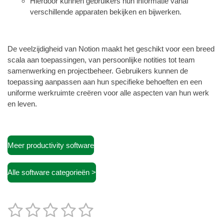
Hierdoor kunnen gebruikers hun informatie vanaf
verschillende apparaten bekijken en bijwerken.
De veelzijdigheid van Notion maakt het geschikt voor een breed
scala aan toepassingen, van persoonlijke notities tot team
samenwerking en projectbeheer. Gebruikers kunnen de
toepassing aanpassen aan hun specifieke behoeften en een
uniforme werkruimte creëren voor alle aspecten van hun werk
en leven.
Meer productivity software
Alle software categorieën >
1
2
3
4
5
S
R
t
a
e