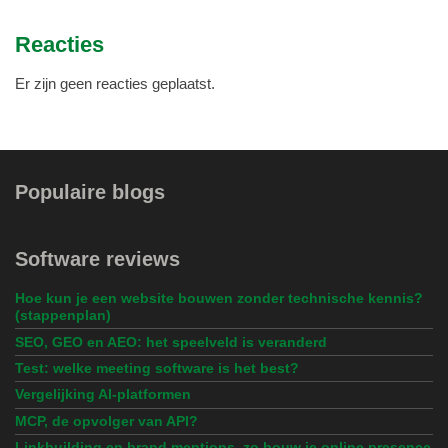
Reacties
Er zijn geen reacties geplaatst.
Populaire blogs
Software reviews
Hoe kun je een website bouwen zonder technische kennis?
(stappenplan)
SEO, GEO en AEO: het speelveld is veranderd
Test: welke meeting software is het best?
Vergelijking AI-platformen
MCP, de opvolger van API?
Linkbuilding en brand mentions, zo bouw je online presence