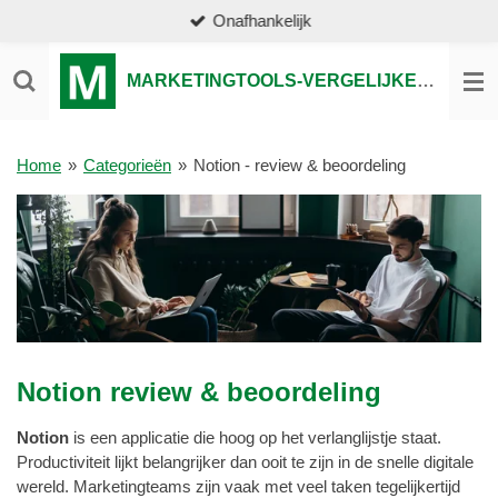
Onafhankelijk
Ga
direct
naar
MARKETINGTOOLS-VERGELIJKEN.NL
de
hoofdinhoud
Home
»
Categorieën
»
Notion - review & beoordeling
Notion review & beoordeling
Notion
is een applicatie die hoog op het verlanglijstje staat.
Productiviteit lijkt belangrijker dan ooit te zijn in de snelle digitale
wereld. Marketingteams zijn vaak met veel taken tegelijkertijd