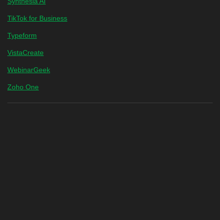
Synthesia AI
TikTok for Business
Typeform
VistaCreate
WebinarGeek
Zoho One