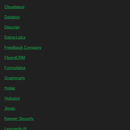
Cloudways
Databox
Descript
Extract.pics
Feedback Company
FluentCRM
Formulabot
Grammarly
Hotjar
Hubspot
Jimdo
Keeper Security
Leonardo AI