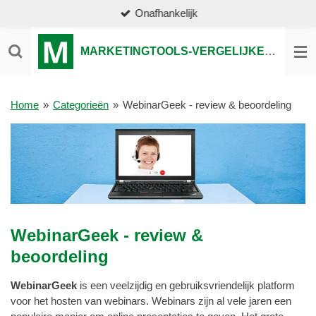
Onafhankelijk
Ga
direct
naar
MARKETINGTOOLS-VERGELIJKEN.NL
de
hoofdinhoud
Home
»
Categorieën
»
WebinarGeek - review & beoordeling
WebinarGeek - review &
beoordeling
WebinarGeek
is een veelzijdig en gebruiksvriendelijk platform
voor het hosten van webinars. Webinars zijn al vele jaren een