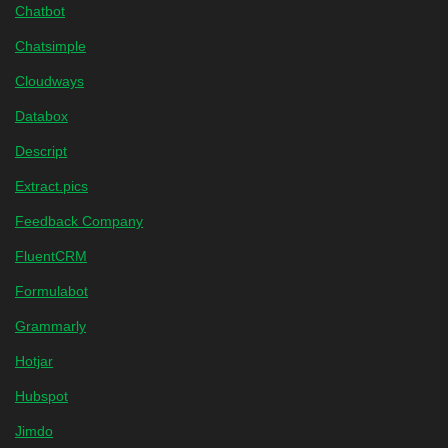
Chatbot
Chatsimple
Cloudways
Databox
Descript
Extract.pics
Feedback Company
FluentCRM
Formulabot
Grammarly
Hotjar
Hubspot
Jimdo