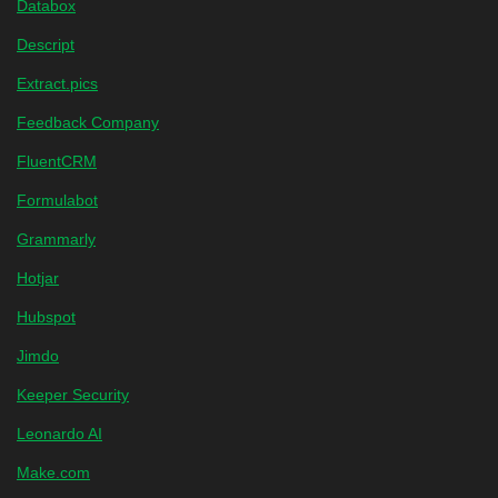
Databox
Descript
Extract.pics
Feedback Company
FluentCRM
Formulabot
Grammarly
Hotjar
Hubspot
Jimdo
Keeper Security
Leonardo AI
Make.com