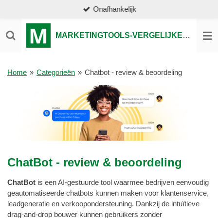
Onafhankelijk
Ga
direct
naar
MARKETINGTOOLS-VERGELIJKEN.NL
de
hoofdinhoud
Home
»
Categorieën
»
Chatbot - review & beoordeling
ChatBot - review & beoordeling
ChatBot
is een AI-gestuurde tool waarmee bedrijven eenvoudig
geautomatiseerde chatbots kunnen maken voor klantenservice,
leadgeneratie en verkoopondersteuning. Dankzij de intuïtieve
drag-and-drop bouwer kunnen gebruikers zonder