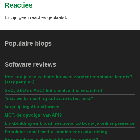
Reacties
Er zijn geen reacties geplaatst.
Populaire blogs
Software reviews
Hoe kun je een website bouwen zonder technische kennis?
(stappenplan)
SEO, GEO en AEO: het speelveld is veranderd
Test: welke meeting software is het best?
Vergelijking AI-platformen
MCP, de opvolger van API?
Linkbuilding en brand mentions, zo bouw je online presence
Populaire social media kanalen voor advertising
Hoe voorkom je plagiaat bij online content?