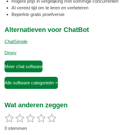
Hogere prijs in vergelijking met sommige concurrenten
AI vereist tijd om te leren en verbeteren
Beperkte gratis proefversie
Alternatieven voor ChatBot
ChatSimple
Droxy
Meer chat software
Alle software categorieën >
Wat anderen zeggen
1
2
3
4
5
S
R
t
a
s
s
s
s
s
e
0 stemmen
t
m